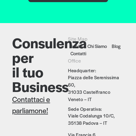
Consulenza
Site Map
Servizi
Chi Siamo
Blog
per
Contatti
Office
il tuo
Headquarter:
Piazza delle Serenissima 
Business
60, 
31033 Castelfranco 
Contattaci e
Veneto – IT
parliamone!
Sede Operativa:
Viale Codalunga 10/C,
35138 Padova – IT
Via Francia 6,